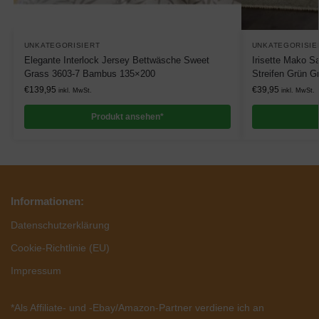
UNKATEGORISIERT
UNKATEGORISIE
Elegante Interlock Jersey Bettwäsche Sweet
Irisette Mako S
Grass 3603-7 Bambus 135×200
Streifen Grün G
€
139,95
€
39,95
inkl. MwSt.
inkl. MwSt.
Produkt ansehen*
Informationen:
Datenschutzerklärung
Cookie-Richtlinie (EU)
Impressum
*Als Affiliate- und -Ebay/Amazon-Partner verdiene ich an