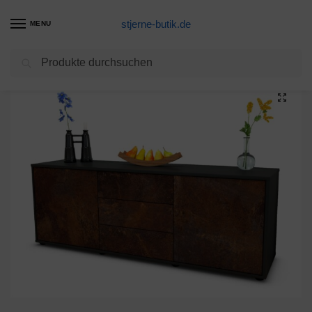
stjerne-butik.de
MENU
Suchen
Start
Unkategorisiert
Lowboard Ameline, Rost (136x49x35cm)
/
/