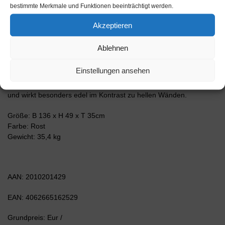
grafischen Darstellungen und Illustrationen einfach und schnell.
bestimmte Merkmale und Funktionen beeinträchtigt werden.
Der Versand erfolgt innerhalb von 2-3 Werktagen. Dieses
Lowboard hat Gesamt-Maße von 136x49x35cm. Viel Platz, eine
Akzeptieren
leere Wand, kein passendes Möbelstück? Mit der Gesamtlänge
von ca. 1,36 Meter bietet dieser Schrank vielzählige
Ablehnen
Einsatzmöglichkeiten. Die Frontfarbe Rost wirkt antik und verleiht
einen Retro Industrie-Look. Die Darstellung von alten, verwitterten
Einstellungen ansehen
oder verrosteten Metall / Eisen wirkt Rot-Braun bzw. Bronze-
Farben. Der anthrazit-matte Korpus harmoniert mit allen Farben
und wirkt besonders edel im Kontrast zu hellen Wänden.
Größe: B 136 x H 49 x T 35cm
Farbe: Rost
Gewicht: 35,4 kg
AAN: 2010201429
EAN: 4062665162529
Grundpreis: Eur /