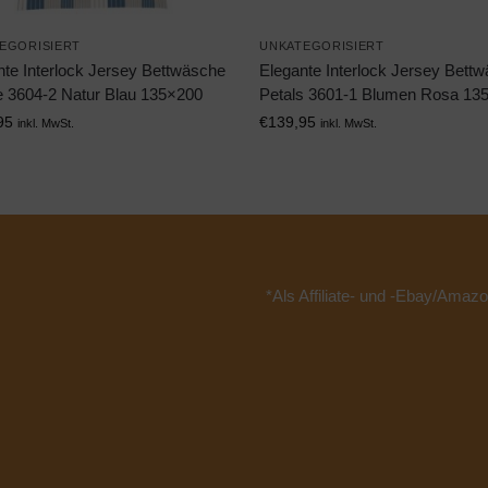
EGORISIERT
UNKATEGORISIERT
nte Interlock Jersey Bettwäsche
Elegante Interlock Jersey Bett
 3604-2 Natur Blau 135×200
Petals 3601-1 Blumen Rosa 13
95
€
139,95
inkl. MwSt.
inkl. MwSt.
*Als Affiliate- und -Ebay/Amazo