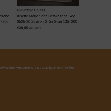
UNKATEGORISIERT
wäsche
Irisette Mako Satin Bettwäsche Sky
5×200
8525-30 Streifen Grün Grau 135×200
€
39,95
inkl. MwSt.
n-Partner verdiene ich an qualifizierten Käufen.