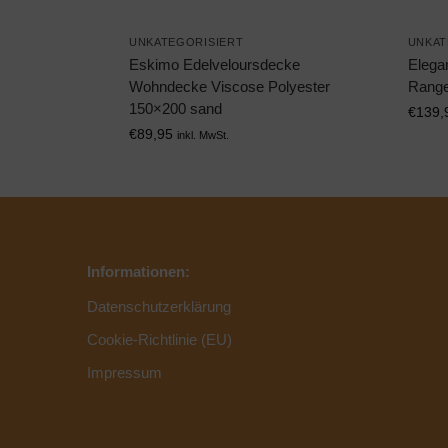
UNKATEGORISIERT
UNKAT
Eskimo Edelveloursdecke
Elega
Wohndecke Viscose Polyester
Range
150×200 sand
€
139,
€
89,95
inkl. MwSt.
Informationen:
Datenschutzerklärung
Cookie-Richtlinie (EU)
Impressum