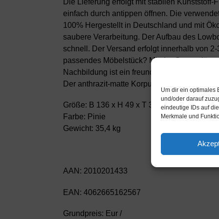
Die Lieferung erfolgt mit stabilen Kunststof
einfach durch antippen öffnen. Die verwende
100% Hergestellt in Deutschland und mit Öko
saubere Verarbeitung. Der Aufbau des Lowboar
schnell. Der Versand erfolgt innerhalb von
passendes Möbelstück? Mit der Gesamtlänge v
Nachbildung ist ein freundliches Braun mit f
Der anthrazit-matte Korpus harmoniert mit a
Um dir ein optimales 
und/oder darauf zuzu
Größe: B 136 x H 49 x T 35cm
eindeutige IDs auf di
Farbe: Pinie
Merkmale und Funktio
Gewicht: 35,4 kg
Akzept
AAN: 2010201433
EAN: 4062665162567
Grundpreis: Eur /