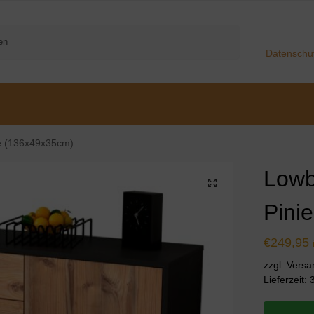
Suchen
Datenschu
e (136x49x35cm)
Lowb
Pini
€
249,95
zzgl. Vers
Lieferzeit: