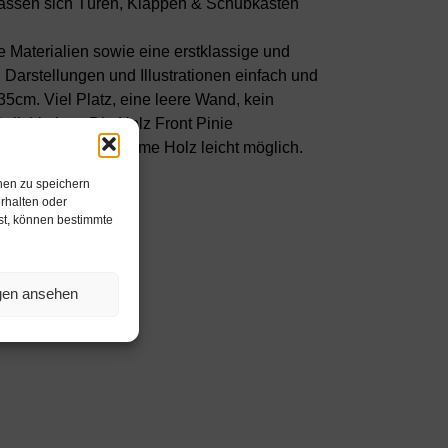
n lassen sich Türen, Klappen & Schubkästen
 Materialien sowie eine erstklassige und
Darstellungen und Illustrationen einfach und
cm. Viel Platz, eine leere Wand, kein
lichkeiten. Die Holz Front Pinie
e ist durch das warme Holz leicht möglich.
den.
nen zu speichern
rhalten oder
hst, können bestimmte
ngen ansehen