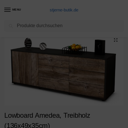
stjerne-butik.de
MENU
Suchen
Start
Unkategorisiert
Lowboard Amedea, Treibholz (136x49x35cm)
/
/
Lowboard Amedea, Treibholz
(136x49x35cm)