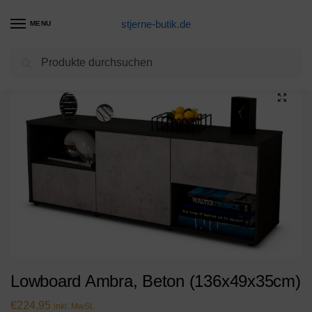
stjerne-butik.de
MENU
Suchen
Start
Unkategorisiert
Lowboard Ambra, Beton (136x49x35cm)
/
/
Lowboard Ambra, Beton (136x49x35cm)
€
224,95
inkl. MwSt.