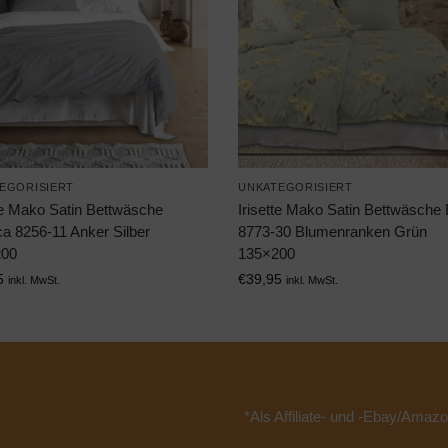
EGORISIERT
UNKATEGORISIERT
tte Mako Satin Bettwäsche
Irisette Mako Satin Bettwäsche
ca 8256-11 Anker Silber
8773-30 Blumenranken Grün
200
135×200
5
€
39,95
inkl. MwSt.
inkl. MwSt.
*Als Affiliate- und -Ebay/Amazo