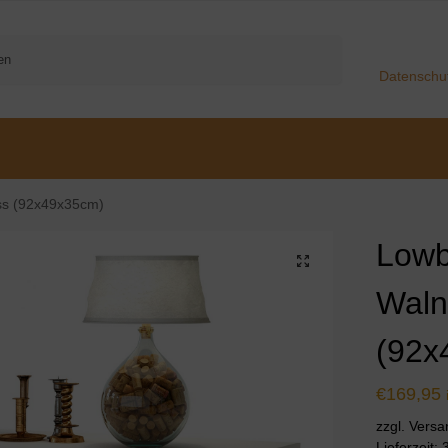
Suchen
Datenschu
ss (92x49x35cm)
Lowb
Waln
(92x
€
169,95
zzgl. Vers
Lieferzeit: