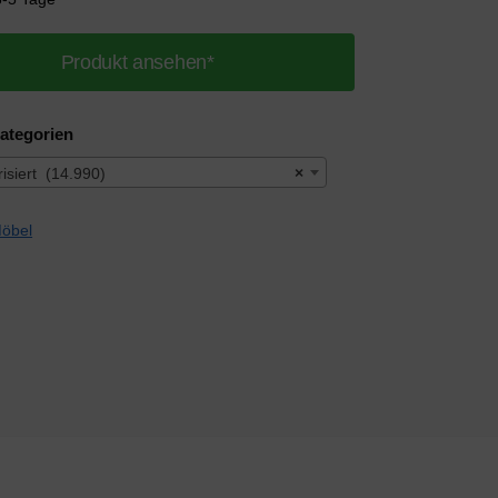
Produkt ansehen*
ategorien
isiert (14.990)
×