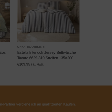
UNKATEGORISIERT
 Eos
Estella Interlock Jersey Bettwäsche
Tavaro 6629-810 Streifen 135×200
€
109,95
inkl. MwSt.
n-Partner verdiene ich an qualifizierten Käufen.