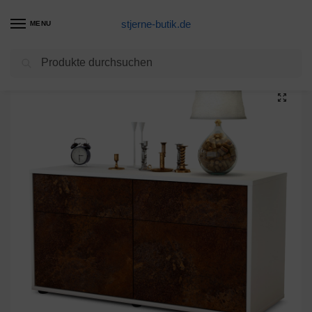
stjerne-butik.de
MENU
Suchen
Start
Unkategorisiert
Lowboard Alena, Rost (92x49x35cm)
/
/