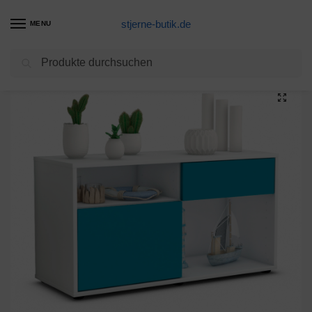
stjerne-butik.de
MENU
Suchen
Start
Unkategorisiert
Lowboard Alecia, Türkis (92x49x35cm)
/
/