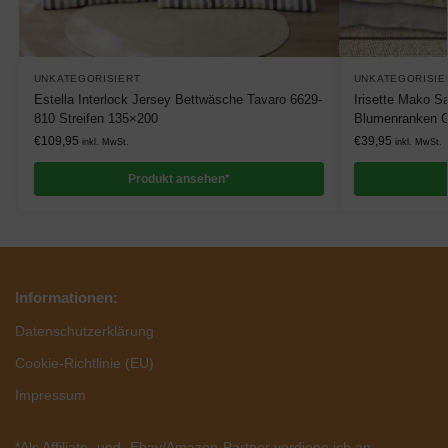
UNKATEGORISIERT
UNKATEGORISIE
Estella Interlock Jersey Bettwäsche Tavaro 6629-
Irisette Mako S
810 Streifen 135×200
Blumenranken 
€
109,95
€
39,95
inkl. MwSt.
inkl. MwSt.
Produkt ansehen*
Informationen:
Datenschutzerklärung
Cookie-Richtlinie (EU)
Impressum
*Als Affiliate- und -Ebay/Amazon-Partner verdiene ich an