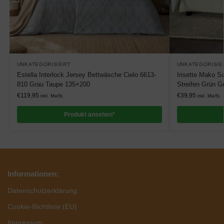
UNKATEGORISIERT
UNKATEGORISIE
Estella Interlock Jersey Bettwäsche Cielo 6613-
Irisette Mako S
810 Grau Taupe 135×200
Streifen Grün G
€
119,95
€
39,95
inkl. MwSt.
inkl. MwSt.
Produkt ansehen*
Informationen:
Datenschutzerklärung
Cookie-Richtlinie (EU)
Impressum