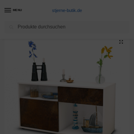
stjerne-butik.de
MENU
Suchen
Start
Unkategorisiert
Lowboard Alecia, Rost (92x49x35cm)
/
/