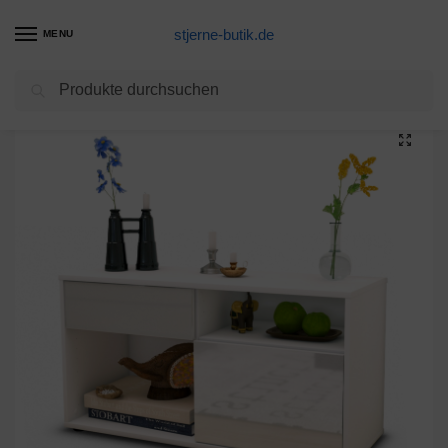
stjerne-butik.de
MENU
Suchen
Start
Unkategorisiert
Lowboard Albina, Weiß (92x49x35cm)
/
/