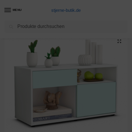
stjerne-butik.de
MENU
Suchen
Start
Unkategorisiert
Lowboard Albina, Mint (92x49x35cm)
/
/