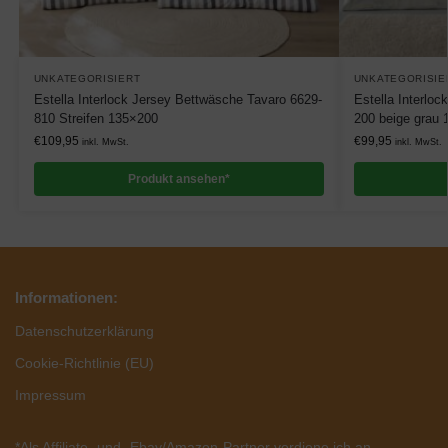
UNKATEGORISIERT
UNKATEGORISIE
Estella Interlock Jersey Bettwäsche Tavaro 6629-
Estella Interlo
810 Streifen 135×200
200 beige grau
€
109,95
€
99,95
inkl. MwSt.
inkl. MwSt.
Produkt ansehen*
Informationen:
Datenschutzerklärung
Cookie-Richtlinie (EU)
Impressum
*Als Affiliate- und -Ebay/Amazon-Partner verdiene ich an