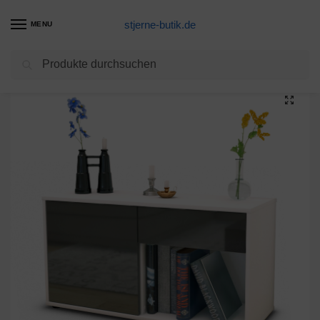
stjerne-butik.de
MENU
Suchen
Start
Unkategorisiert
Lowboard Alberina, Grau (92x49x35cm)
/
/