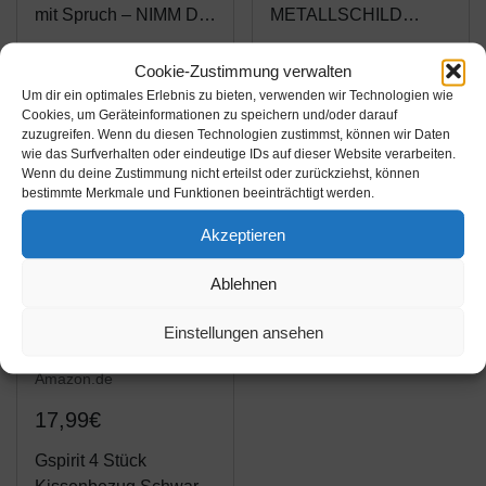
mit Spruch – NIMM DIR
METALLSCHILD
Zeit – im Vintage-Look
Blechschild ICH
mit Zitat als Geschenk
GLAUBE WIR
Cookie-Zustimmung verwalten
Amazon / Ebay
Amazon / Ebay
und Dekoration zum
SOLLTEN MAL Wieder
Um dir ein optimales Erlebnis zu bieten, verwenden wir Technologien wie
Produkt ansehen*
Produkt ansehen*
Cookies, um Geräteinformationen zu speichern und/oder darauf
Thema Liebe und
Meer Strand Beach
zuzugreifen. Wenn du diesen Technologien zustimmst, können wir Daten
Achtsamkeit (19,5 x
wie das Surfverhalten oder eindeutige IDs auf dieser Website verarbeiten.
28,2 cm)
Wenn du deine Zustimmung nicht erteilst oder zurückziehst, können
bestimmte Merkmale und Funktionen beeinträchtigt werden.
Akzeptieren
Ablehnen
Einstellungen ansehen
Amazon.de
17,99€
Gspirit 4 Stück