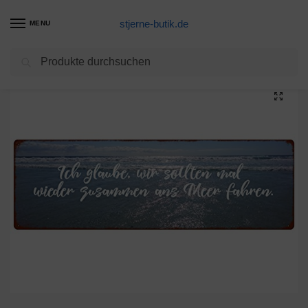
stjerne-butik.de
MENU
Suchen
Start
Wohnaccessoires Vintage Produkte
Interluxe METALLSCHILD Blechschild ICH GLAUBE WIR SOLLTEN MAL Wieder Meer Strand Beach
/
/