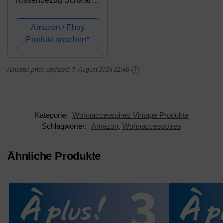
Kissenbezug Schwarz
und weiß Segeln
Navigation Kompass
Amazon / Ebay
Dekorative Kissenhülle
Produkt ansehen*
Baumwolle Leinen
Werfen Sie
Amazon price updated:
7. August 2026 22:46
Kissenbezüge 45x45
cm
Kategorie:
Wohnaccessoires Vintage Produkte
Schlagwörter:
Amazon
,
Wohnaccessoires
Ähnliche Produkte