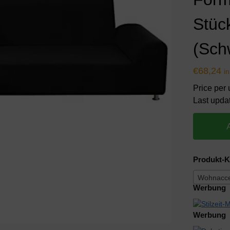
Stüc
(Sch
€
68,24
i
Price per 
Last upda
Produkt-K
Wohnacces
Werbung
Werbung