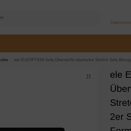
Suchen
Datenschu
ukte
ele ELEOPTION Sofa Überwürfe elastische Stretch Sofa Bezug 2er Set 3 Sit
/
ele 
Über
Stre
2er S
Form 