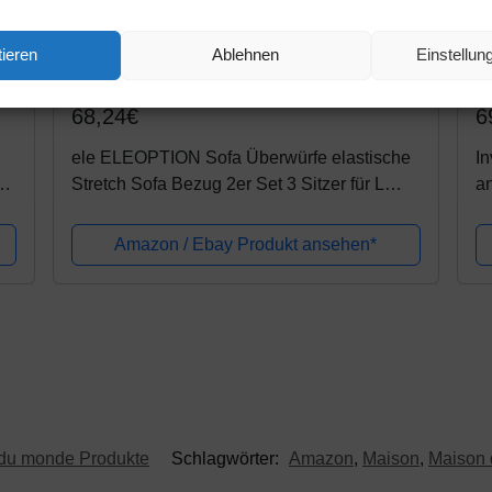
ieren
Ablehnen
Einstellu
Amazon.de
A
68,24€
6
ele ELEOPTION Sofa Überwürfe elastische
In
u
Stretch Sofa Bezug 2er Set 3 Sitzer für L
an
Form Sofa inkl. 2 Stücke Kissenbezug
Ot
(Schwarz)
Sc
Amazon / Ebay Produkt ansehen*
du monde Produkte
Schlagwörter:
Amazon
,
Maison
,
Maison