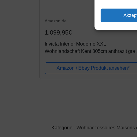
Akzept
Amazon.de
1.099,95€
Invicta Interior Moderne XXL
Wohnlandschaft Kent 305cm anthrazit gra
Federkern mit Schlaffunktion Sofa inkl.
Hocker und Kissen Schlafsofa Eckcouch
Amazon / Ebay Produkt ansehen*
Kategorie:
Wohnaccessoires Maisons 