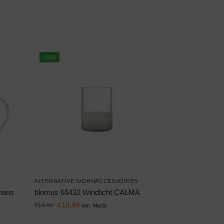
-30%
ALTERNATIVE WOHNACCESSOIRES
haus
blomus 65432 Windlicht CALMA
€
10,44
€
14,95
inkl. MwSt.