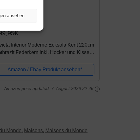
ngen ansehen
mazon.de
99,95€
victa Interior Moderne Ecksofa Kent 220cm
thrazit Federkern inkl. Hocker und Kissen
tomane beidseitig aufbaubar Sofa
hlafsofa Schlafcouch Couch...
Amazon / Ebay Produkt ansehen*
Amazon price updated:
7. August 2026 22:46
 du Monde
,
Maisons
,
Maisons du Monde