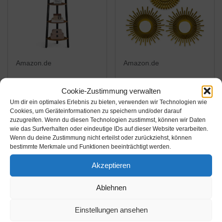
Amazon.de
Amazon.de
28,99€
13,99€
30,99€
Cookie-Zustimmung verwalten
VASAGLE Eckregal,
BONNYCO Spiegel
Um dir ein optimales Erlebnis zu bieten, verwenden wir Technologien wie
Cookies, um Geräteinformationen zu speichern und/oder darauf
Standregal,
Rund Gold 3 Stück
zuzugreifen. Wenn du diesen Technologien zustimmst, können wir Daten
Bücherregal,
Spiegel Klein
wie das Surfverhalten oder eindeutige IDs auf dieser Website verarbeiten.
Leiterregal mit 4
Wanddeko
Wenn du deine Zustimmung nicht erteilst oder zurückziehst, können
Amazon / Ebay
Amazon / Ebay
bestimmte Merkmale und Funktionen beeinträchtigt werden.
Ablagen, einfache
Wohnzimmer Haus und
Produkt ansehen*
Produkt ansehen*
Montage, stabiles
Schlafzimmer | Spiegel
Akzeptieren
Stahlgestell,
Wand zum Aufhängen
Wohnzimmer,
und Dekorieren |
Ablehnen
Schlafzimmer,
Spiegel Vintage...
Balkon,...
Einstellungen ansehen