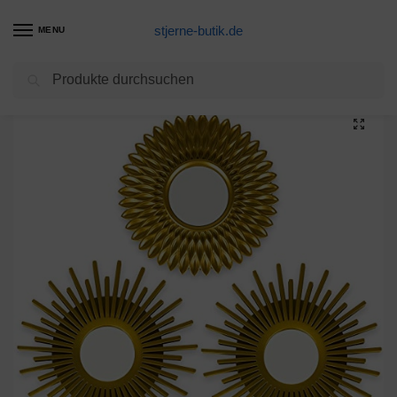
stjerne-butik.de
MENU
Suchen
Start
Wohnzimmer Dekoration Produkte
BONNYCO Spiegel Rund Gold 3 Stück Spiegel Klein Wanddeko Wohnzimmer Haus und Schlafzimmer | Spiegel Wand zum Aufhängen und Dekorieren | Spiegel Vintage Originelles Geschenk für Frauen und Mama
/
/