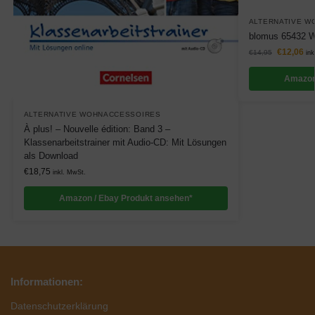
ALTERNATIVE W
blomus 65432 W
€
12,06
€
14,95
ink
Amazon
ALTERNATIVE WOHNACCESSOIRES
À plus! – Nouvelle édition: Band 3 –
Klassenarbeitstrainer mit Audio-CD: Mit Lösungen
als Download
€
18,75
inkl. MwSt.
Amazon / Ebay Produkt ansehen*
Informationen:
Datenschutzerklärung