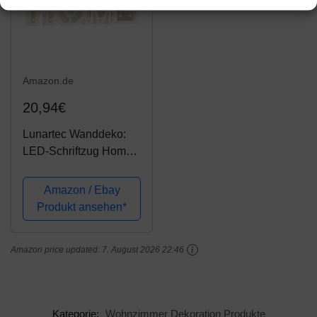
Amazon.de
20,94€
Lunartec Wanddeko:
LED-Schriftzug Home
aus Holz & Spiegeln
mit Timer &
Amazon / Ebay
Batteriebetrieb
Produkt ansehen*
(Dekoleuchte)
Amazon price updated:
7. August 2026 22:46
Kategorie:
Wohnzimmer Dekoration Produkte