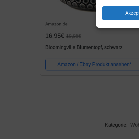
Akzept
Amazon.de
16,95€
19,95€
Bloomingville Blumentopf, schwarz
Amazon / Ebay Produkt ansehen*
Kategorie:
Woh