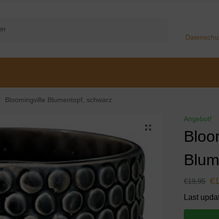
Suchen
Datenschu
Bloomingville Blumentopf, schwarz
/
Angebot!
Bloo
Blum
€
€
19,95
Last upda