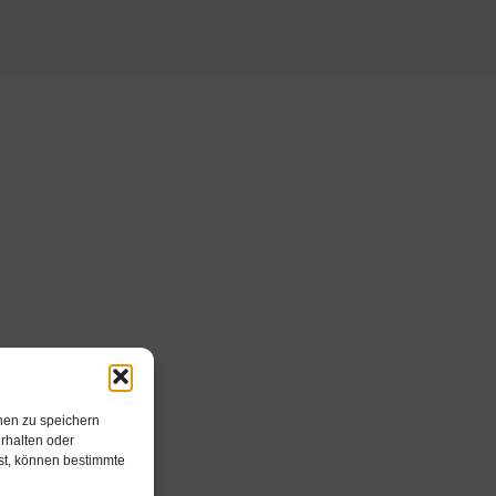
nen zu speichern
rhalten oder
hst, können bestimmte