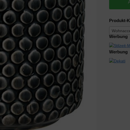
Produkt-K
Wohnacces
Werbung
Werbung