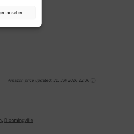
ngen ansehen
Amazon price updated:
31. Juli 2026 22:36
n
,
Bloomingville