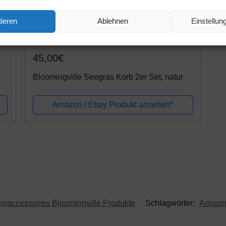
ieren
Ablehnen
Einstellu
Amazon.de
45,00€
Bloomingville Seegras Korb 2er Set, natur
Amazon / Ebay Produkt ansehen*
naccessoires Bloomingville Produkte
Schlagwörter:
Amazo