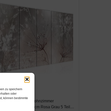
mazon.de
nen zu speichern
9,99€
rhalten oder
hst, können bestimmte
una Art Wandbild Wohnzimmer
steblume 200 x 80 cm Rosa Grau 5 Teilig