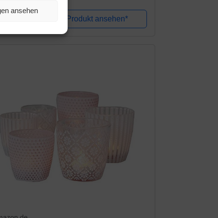
 Made in Germany - 2055b
ngen ansehen
Amazon / Ebay Produkt ansehen*
mazon.de