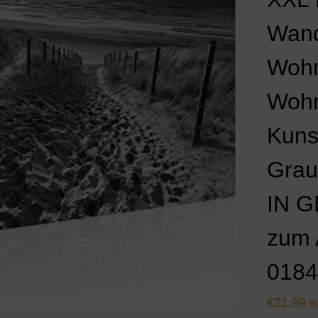
Wand
Woh
Woh
Kuns
Grau
IN G
zum 
018
€
21,99
i