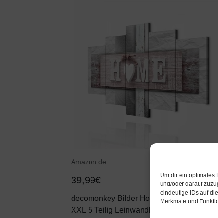
Amazon.de
Um dir ein optimales 
39,99€
und/oder darauf zuzu
eindeutige IDs auf di
decomonkey Bilder Home Haus 200x100 
Merkmale und Funktio
XXL 5 Teilig Leinwandbilder Bild auf