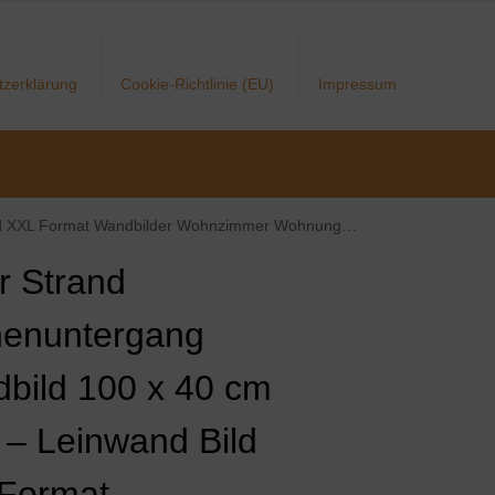
tzerklärung
Cookie-Richtlinie (EU)
Impressum
unstdrucke Rosa Grau 1 Teilig – MADE IN GERMANY – Fertig zum Aufhängen 018412b
r Strand
enuntergang
bild 100 x 40 cm
s – Leinwand Bild
Format