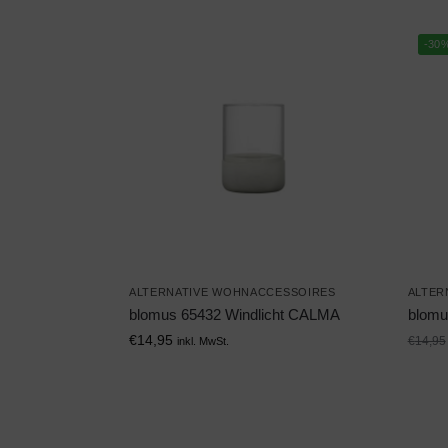
-30
ALTERNATIVE WOHNACCESSOIRES
ALTER
blomus 65432 Windlicht CALMA
blomu
€
14,95
€
14,95
inkl. MwSt.