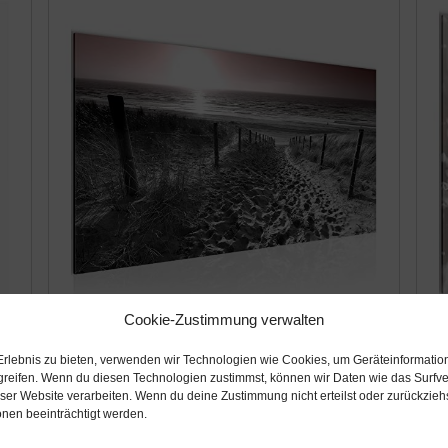
Cookie-Zustimmung verwalten
Amazon.de
A
Erlebnis zu bieten, verwenden wir Technologien wie Cookies, um Geräteinformatio
21,99€
3
greifen. Wenn du diesen Technologien zustimmst, können wir Daten wie das Surfve
eser Website verarbeiten. Wenn du deine Zustimmung nicht erteilst oder zurückzie
cm
Bilder Strand Sonnenuntergang Wandbild
R
nen beeinträchtigt werden.
100 x 40 cm Vlies - Leinwand Bild XXL
Pu