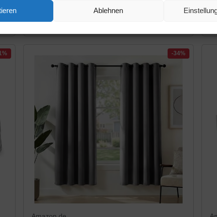
o
Format Wandbilder Wohnzimmer Wohnung
-
ieren
Ablehnen
Einstellu
Deko Kunstdrucke Rosa Grau 1 Teilig -
Amazon / Ebay Produkt ansehen*
MADE...
11%
-34%
Amazon.de
A