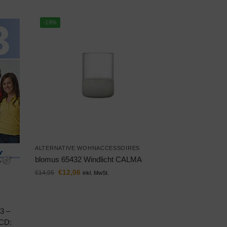
-19%
ALTERNATIVE WOHNACCESSOIRES
blomus 65432 Windlicht CALMA
€
12,06
€
14,95
inkl. MwSt.
 3 –
-CD: