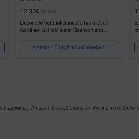
12,33€
1
18,95€
Deconovo Verdunkelungsvorhang Ösen
B.
Gardinen Schlafzimmer Ösenvorhang
c
Blickdicht 175x140 cm Hellgrau 2er Set
Amazon / Ebay Produkt ansehen*
Schlagwörter:
Amazon
,
Deko
,
Dekoration
,
Wohnzimmer Deko
,