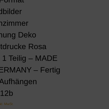
bilder
nzimmer
nung Deko
tdrucke Rosa
 1 Teilig – MADE
ERMANY – Fertig
Aufhängen
412b
nkl. MwSt.