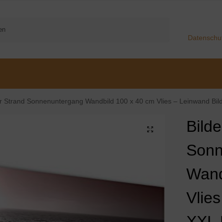
Suchen
Datenschu
trand Sonnenuntergang Wandbild 100 x 40 cm Vlies – Leinwand Bild XXL Format Wandbilder Wohnzimmer Wohnung Deko K
Bilde
Sonn
Wand
Vlie
XXL 