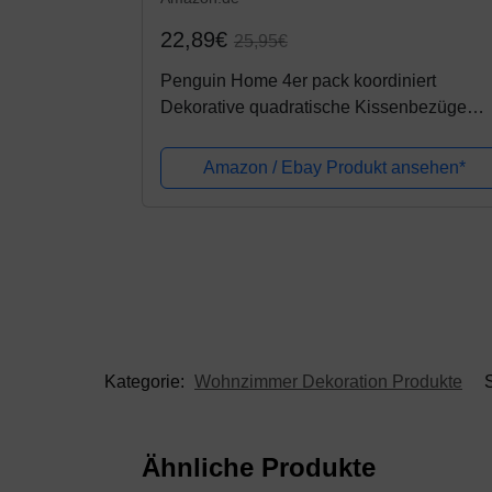
22,89€
25,95€
Penguin Home 4er pack koordiniert
Dekorative quadratische Kissenbezüge
Luxus und stilvolle Taschen für das
Wohnzimmer-Sofa, Schlafzimmer mit
Amazon / Ebay Produkt ansehen*
unsichtbarem...
Kategorie:
Wohnzimmer Dekoration Produkte
Ähnliche Produkte