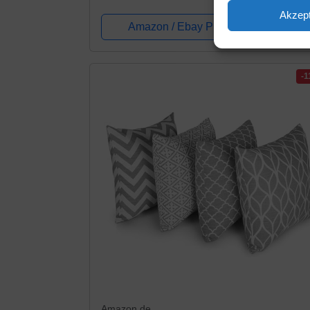
Leinwand Wandbild Kunstdruck Wanddek
Akzept
Wand Wohnzimmer Wanddekoration Deko
Amazon / Ebay Produkt ansehen*
Textur...
-
Amazon.de