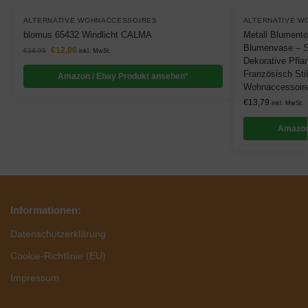
ALTERNATIVE WOHNACCESSOIRES
ALTERNATIVE W
blomus 65432 Windlicht CALMA
Metall Blumento
Blumenvase – S
€
12,06
€
14,95
inkl. MwSt.
Dekorative Pfla
Französisch Stil
Amazon / Ebay Produkt ansehen*
Wohnaccessoire
€
13,79
inkl. MwSt.
Amazon
Informationen:
Datenschutzerklärung
Cookie-Richtlinie (EU)
Impressum