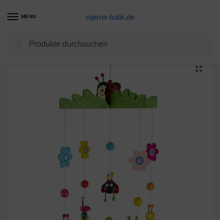
stjerne-butik.de
MENU
Suchen
Start
Wohnaccessoires Maisons du monde Produkte
Bieco 3D Baby Mobile Käferchen aus robustem Holz, Viele bunte Tiere und Blumen, Blickfang am Babybett, Kinderbett, Wickeltisch oder am Spielbogen. Für Babys ab 0 Monaten
/
/